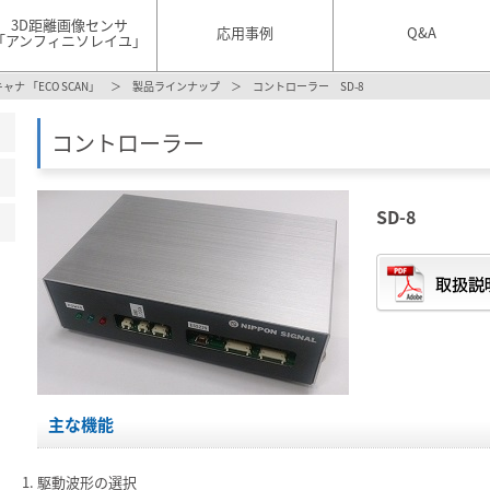
3D距離画像センサ
応用事例
Q&A
「アンフィニソレイユ」
ャナ 「ECO SCAN」
＞
製品ラインナップ
＞ コントローラー SD-8
コントローラー
SD-8
主な機能
駆動波形の選択