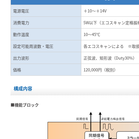
電源電圧
＋10～＋14V
消費電力
5W以下（エコスキャン定格振
動作温度
10～45℃
設定可能周波数・電圧
各エコスキャンによる ※取
出力波形
正弦波、矩形波（Duty30%）
価格
120,000円（税別）
構成内容
■機能ブロック