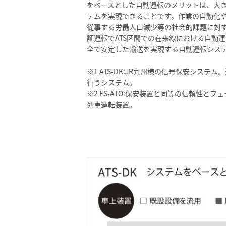
をベースとした自動運転のメリットは、大
テムを実現できることです。作業の自動化
従事する労働人口減少等の社会的課題に対
証運転でATS区間での在来線における自動
全で安定した輸送を実現する自動運転シス
※1 ATS-DK:JR九州様の信号保安シス
行うシステム。
※2 FS-ATO:保安装置と同等の信頼性と
列車運転装置。