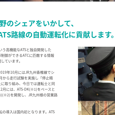
分野のシェアをいかして、
ATS路線の自動運転化に貢献します
いう高機能なATSと独自開発した
制御ができるATCに匹敵する情報
現しています。
019年10月にはJR九州香椎線でシ
2月から走行試験を実施し「停止精
上に取り組み、今日では運転士と同
月には、ATS-DK(※1)をベースと
))(※2)を開発し、JR九州様の営業路
転の導入は国内初となります。ATS