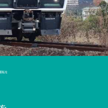
運転を
を