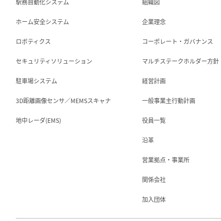
駅務自動化システム
組織図
ホーム安全システム
企業理念
ロボティクス
コーポレート・ガバナンス
セキュリティソリューション
マルチステークホルダー方針
駐車場システム
経営計画
3D距離画像センサ／MEMSスキャナ
一般事業主行動計画
地中レーダ(EMS)
役員一覧
沿革
営業拠点・事業所
関係会社
加入団体