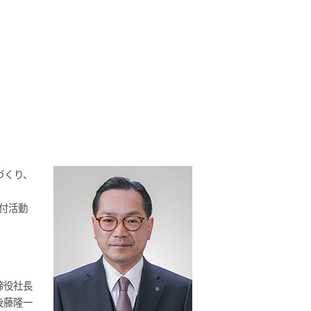
づくり、
付活動
締役社長
後藤隆一