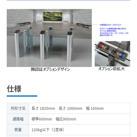
仕様
外形寸法
長さ 1820mm 高さ 1060mm 幅 160mm
通路幅
標準600mm 幅広900mm
質量
120kg以下（1筐体）