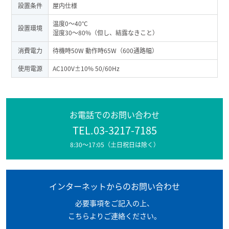
設置条件
屋内仕様
温度0～40°C
設置環境
湿度30～80%（但し、結露なきこと）
消費電力
待機時50W 動作時65W（600通路幅）
使用電源
AC100V±10% 50/60Hz
お電話でのお問い合わせ
TEL.03-3217-7185
8:30～17:05（土日祝日は除く）
インターネットからのお問い合わせ
必要事項をご記入の上、
こちらよりご連絡ください。